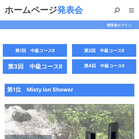
コンテンツにスキップする
ホームページ
発表会
HOME
審査について
管理者ログイン
過去の審査結果
第1回 中級コースⅡ
第2回 中級コースⅡ
ドメイン取得
第3回 中級コースⅡ
第4回 中級コースⅡ
お問合せ
第1位 Misty Ion Shower