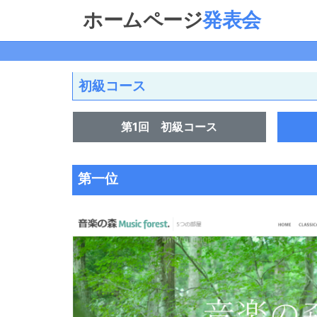
コンテンツにスキップする
ホームページ
発表会
初級コース
第1回 初級コース
第一位