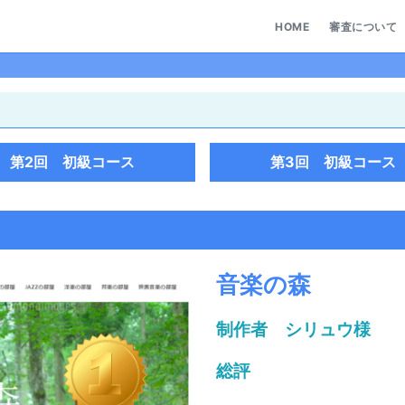
HOME
審査について
第2回 初級コース
第3回 初級コース
音楽の森
制作者 シリュウ様
総評