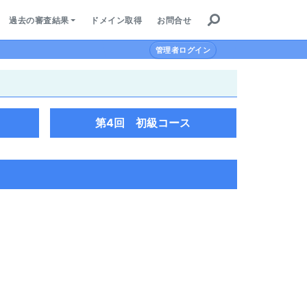
HOME
過去の審査結果
ドメイン取得
お問合せ
管理者ログイン
審査について
過去の審査結果
第4回 初級コース
ドメイン取得
お問合せ